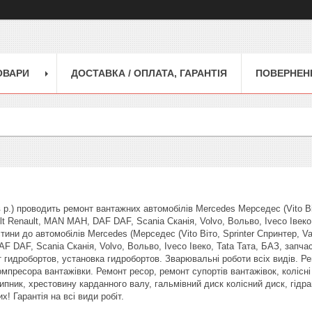
ОВАРИ
ДОСТАВКА / ОПЛАТА, ГАРАНТІЯ
ПОВЕРНЕНН
р.) проводить ремонт вантажних автомобілів Mercedes Мерседес (Vito Віто
lt Renault, MAN МАН, DAF DAF, Scania Сканія, Volvo, Вольво, Iveco Івеко,
тини до автомобілів Mercedes (Мерседес (Vito Віто, Sprinter Спринтер, Var
 DAF, Scania Сканія, Volvo, Вольво, Iveco Івеко, Tata Тата, БАЗ, запчас
т гидробортов, установка гидробортов. Зварювальні роботи всіх видів. Р
омпресора вантажівки. Ремонт ресор, ремонт супортів вантажівок, колісні
ипник, хрестовину карданного валу, гальмівний диск колісний диск, гідрав
! Гарантія на всі види робіт.