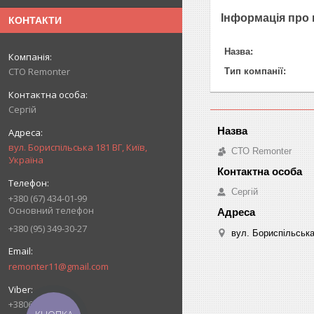
Інформація про
КОНТАКТИ
Назва:
СТО Remonter
Тип компанії:
Сергій
вул. Бориспільська 181 ВГ, Київ,
СТО Remonter
Україна
Сергій
+380 (67) 434-01-99
Основний телефон
+380 (95) 349-30-27
вул. Бориспільська
remonter11@gmail.com
+380680728577