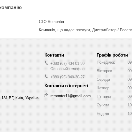
 компанію
СТО Remonter
Компанія, що надає послуги, Дистриб'ютор / Ресел
Графік роботи
Понеділок
09
+380 (67) 434-01-99
Основний телефон
Вівторок
09
+380 (95) 349-30-27
Середа
09
Четвер
09
remonter11@gmail.com
Пʼятниця
09
 181 ВГ, Київ, Україна
Субота
10
Неділя
10