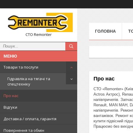
ГОЛОВНА
Т
СТО Remonter
Товари та послуги
Про нас
Гідравліка на тягачі та
спецтехніку
СТО «Remonter» (Київ 
Actros Актрос), Renau
Про нас
напівпричепів. Запчас
Renault, MAN МАН, DAF
Відгуки
напівпричепів. Ремон
вантажівок. Ремонт к
Доставка / оплата, гарантія
купити підвісний підш
Працюємо без вихідних
Повернення та обмін