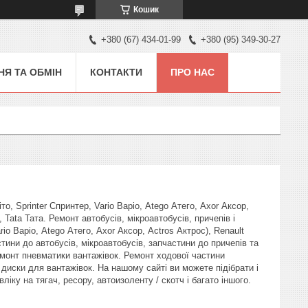
Кошик
+380 (67) 434-01-99
+380 (95) 349-30-27
Я ТА ОБМІН
КОНТАКТИ
ПРО НАС
, Sprinter Спринтер, Vario Варіо, Atego Атего, Axor Аксор,
 Tata Тата. Ремонт автобусів, мікроавтобусів, причепів і
io Варіо, Atego Атего, Axor Аксор, Actros Актрос), Renault
тини до автобусів, мікроавтобусів, запчастини до причепів та
емонт пневматики вантажівок. Ремонт ходової частини
 диски для вантажівок. На нашому сайті ви можете підібрати і
ліку на тягач, ресору, автоизоленту / скотч і багато іншого.