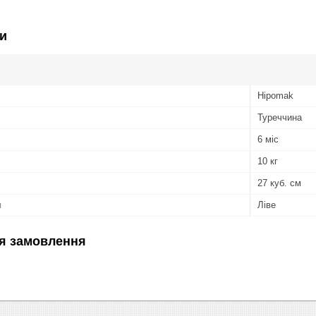
и
Hipomak
Туреччина
6 міс
10 кг
27 куб. см
я
Ліве
я замовлення