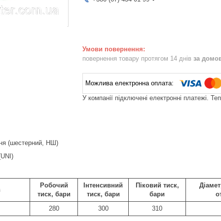
повернення товару протягом 14 днів
за домо
У компанії підключені електронні платежі. Те
ня (шестерний, НШ)
(UNI)
Робочий
Інтенсивний
Піковий тиск,
Діамет
в
тиск, бари
тиск, бари
бари
о
280
300
310