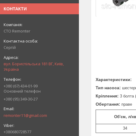
КОНТАКТИ
СТО Remonter
Сергій
вул. Бориспільська 181 ВГ, Київ,
Україна
Характеристики:
+380 (67) 434-01-99
Тип насоса:
шестер
Основний телефон
Кріплення:
3 болта 
+380 (95) 349-30-27
Обертання:
праве
remonter11@gmail.com
Об'єм, л/х
34
+380680728577