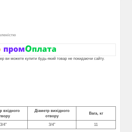
вленістю
пер ви можете купити будь-який товар не покидаючи сайту.
р вхідного
Діаметр вихідного
Вага, кг
твору
отвору
3/4"
3/4"
11