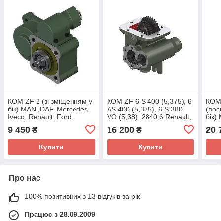
КОМ ZF 2 (зі зміщенням у
КОМ ZF 6 S 400 (5,375), 6
КОМ 
бік) MAN, DAF, Mercedes,
AS 400 (5,375), 6 S 380
(пос
Iveco, Renault, Ford,
VO (5,38), 2840.6 Renault,
бік)
Hyundai
Iveco, Nissan
Ivec
9 450
16 200
20 
₴
₴
Hyun
Купити
Купити
Про нас
100% позитивних з 13 відгуків за рік
Працює з 28.09.2009