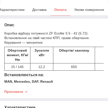
Характеристики
Доставка
Оплата
Умови повернення
Опис
Коробка відбору потужності ZF Ecolite S 5 - 42 (5,72).
Встановлення на лівій частині КПП, праве обертання.
Керування — механічне
Обертовий
Зусилля
Обертів/ хвилину
момент, КГм/
кВт
Нм
15 / 145
12,2
650
Встановлюється на
:
MAN, Mercedes, DAF, Renault
Приховати
Характеристики