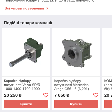
Повернення товару впродовж 14 днів за домовленістю
Всі умови повернення
Подібні товари компанії
Коробка відбору
Коробка відбору
КОМ 
потужності Volvo SR/R
потужності Mercedes
(пос
1000-1400-1700-1900-
Atego G56 - 6 (6,291)
бік)
2000-2400... посилена, зі
(кріплення ISO)
Ivec
20 250
7 650
20 
₴
₴
зміщенням у бік
Hyun
Купити
Купити