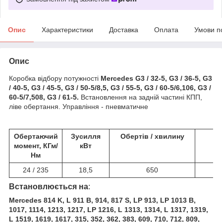
Опис
Характеристики
Доставка
Оплата
Умови п
Опис
Коробка відбору потужності
Mercedes G3 / 32-5, G3 / 36-5, G3
/ 40-5, G3 / 45-5, G3 / 50-5/8,5, G3 / 55-5, G3 / 60-5/6,106, G3 /
60-5/7,508, G3 / 61-5.
Встановлення на задній частині КПП,
ліве обертання. Управління - пневматичне
Обертаючий
Зусилля
Обертів / хвилину
момент, КГм/
кВт
Нм
24 / 235
18,5
650
Встановлюється на
:
Mercedes
814 K, L 911 B, 914, 817 S, LP 913, LP 1013 B,
1017, 1114, 1213, 1217, LP 1216, L 1313, 1314, L 1317, 1319,
L 1519, 1619, 1617, 315, 352, 362, 383, 609, 710, 712, 809,