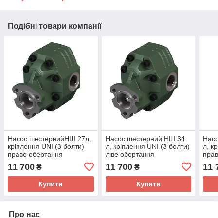
Подібні товари компанії
Насос шестернийНШ 27л,
Насос шестерний НШ 34
Нас
кріплення UNI (3 болти)
л, кріплення UNI (3 болти)
л, к
праве обертання
ліве обертання
прав
11 700
11 700
11 
₴
₴
Купити
Купити
Про нас