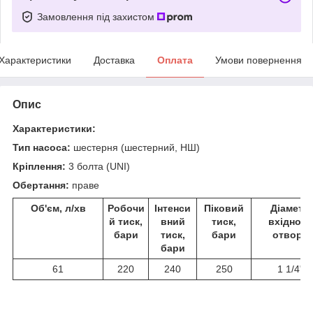
Замовлення під захистом
Характеристики
Доставка
Оплата
Умови повернення
Опис
Характеристики:
Тип насоса:
шестерня (шестерний, НШ)
Кріплення:
3 болта (UNI)
Обертання:
праве
Об'єм, л/хв
Робочи
Інтенси
Піковий
Діаметр
й тиск,
вний
тиск,
вхідного
бари
тиск,
бари
отвору
бари
61
220
240
250
1 1/4"