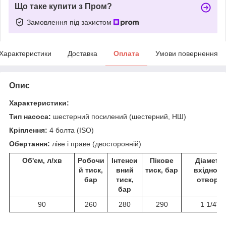
Що таке купити з Пром?
Замовлення під захистом
Характеристики
Доставка
Оплата
Умови повернення
Опис
Характеристики:
Тип насоса:
шестерний посилений (шестерний, НШ)
Кріплення:
4 болта (ISO)
Обертання:
ліве і праве (двосторонній)
Об'єм, л/хв
Робочи
Інтенси
Пікове
Діаметр
й тиск,
вний
тиск, бар
вхідного
бар
тиск,
отвору
бар
90
260
280
290
1 1/4"