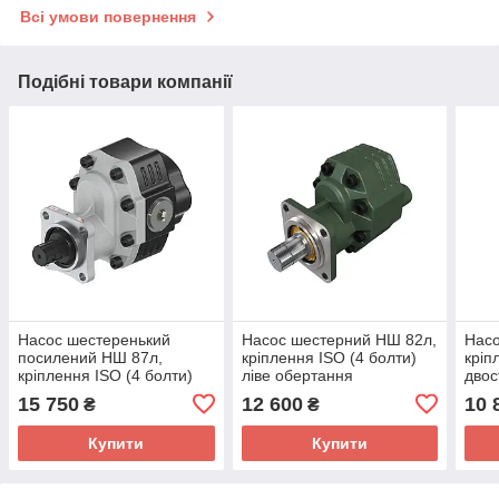
Всі умови повернення
Подібні товари компанії
Насос шестеренький
Насос шестерний НШ 82л,
Насо
посилений НШ 87л,
кріплення ISO (4 болти)
кріп
кріплення ISO (4 болти)
ліве обертання
двос
двосторонній (ліве та
обер
15 750
12 600
10 
₴
₴
праве обертання)
Купити
Купити