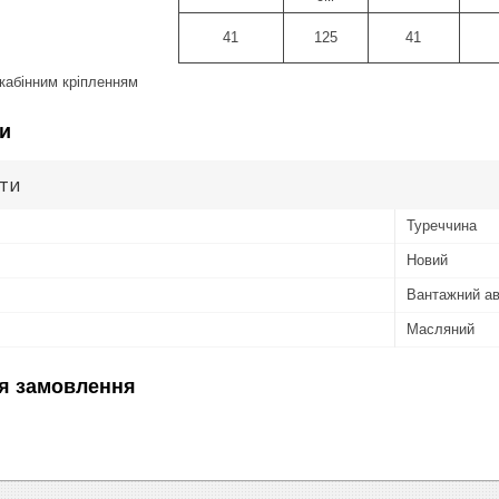
41
125
41
акабінним кріпленням
и
ути
Туреччина
Новий
Вантажний ав
Масляний
я замовлення