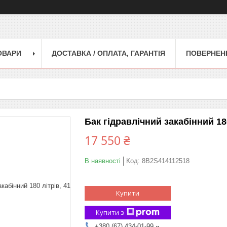
ОВАРИ
ДОСТАВКА / ОПЛАТА, ГАРАНТІЯ
ПОВЕРНЕНН
Бак гідравлічний закабінний 180
17 550 ₴
В наявності
Код:
8B2S414112518
Купити
Купити з
+380 (67) 434-01-99