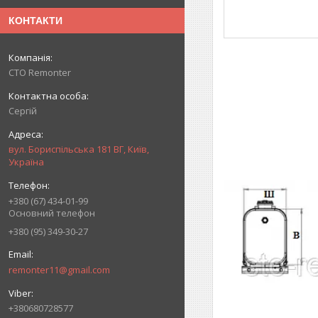
КОНТАКТИ
СТО Remonter
Сергій
вул. Бориспільська 181 ВГ, Київ,
Україна
+380 (67) 434-01-99
Основний телефон
+380 (95) 349-30-27
remonter11@gmail.com
+380680728577